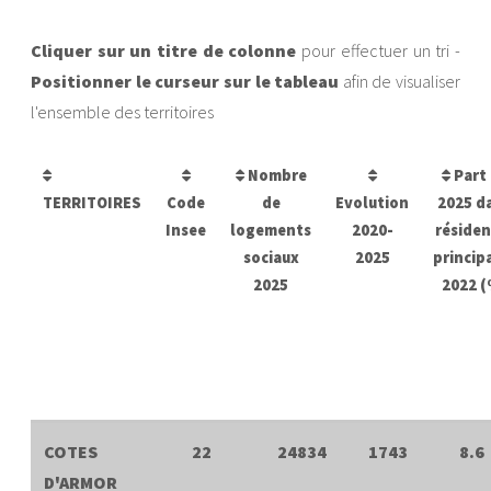
Cliquer sur un titre de colonne
pour effectuer un tri -
Positionner le curseur sur le tableau
afin de visualiser
l'ensemble des territoires
Nombre
Part
TERRITOIRES
Code
de
Evolution
2025 d
Insee
logements
2020-
résiden
sociaux
2025
princip
2025
2022 
COTES
22
24834
1743
8.6
D'ARMOR