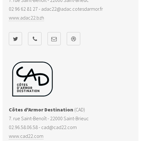
Lanrelas
22114
13
0
3.2
02 96 62 81 27 - adac22@adac.cotesdarmor.fr
www.adac22.bzh
La Malhoure
22140
13
0
5.1
Moncontour
22153
3
0
1.3
Noyal
22160
23
11
5.7
Penguily
22165
4
4
1.7
Plédéliac
22175
29
0
4.2
Plémy
22184
6
0
0.8
Côtes d'Armor Destination
(CAD)
7. rue Saint-Benoît - 22000 Saint-Brieuc
Plénée-
22185
51
0
4.6
02.96.58.06.58 - cad@cad22.com
Jugon
www.cad22.com