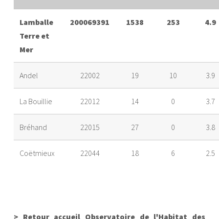
Lamballe
200069391
1538
253
4.9
Terre et
Mer
Andel
22002
19
10
3.9
La Bouillie
22012
14
0
3.7
Bréhand
22015
27
0
3.8
Coëtmieux
22044
18
6
2.5
Éréac
22053
4
0
1.4
Erquy
22054
88
20
4.1
> Retour accueil Observatoire de l'Habitat des