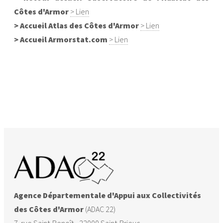
Côtes d'Armor
> Lien
Hénanbihen
22076
36
5
5.6
> Accueil Atlas des Côtes d'Armor
> Lien
Hénansal
22077
24
6
4.5
> Accueil Armorstat.com
> Lien
Hénon
22079
5
5
0.5
Jugon-les-
22084
55
9
5.1
Lacs -
Commune
nouvelle
Lamballe-
22093
656
98
8.3
Armor
Agence Départementale d'Appui aux Collectivités
Landéhen
22098
27
0
4.6
des Côtes d'Armor
(ADAC 22)
7. rue Saint-Benoît - 22000 Saint-Brieuc