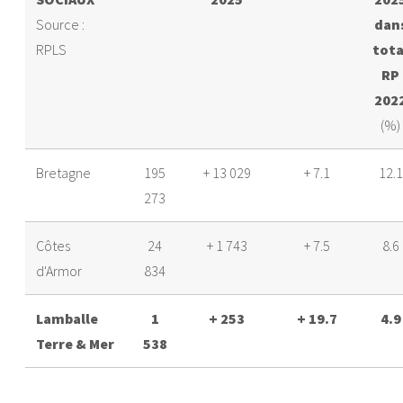
Source :
dan
RPLS
tota
RP
202
(%)
Bretagne
195
+ 13 029
+ 7.1
12.1
273
Côtes
24
+ 1 743
+ 7.5
8.6
d'Armor
834
Lamballe
1
+ 253
+ 19.7
4.9
Terre & Mer
538