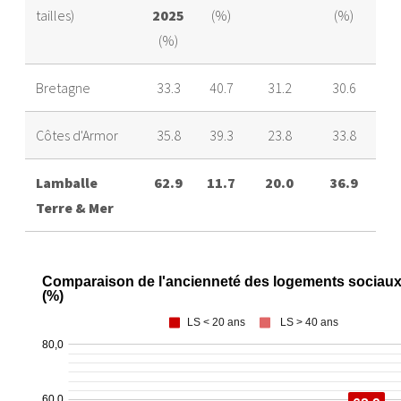
tailles)
2025
(%)
(%)
(%)
Bretagne
33.3
40.7
31.2
30.6
Côtes d'Armor
35.8
39.3
23.8
33.8
Lamballe
62.9
11.7
20.0
36.9
Terre & Mer