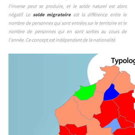
l'inverse peut se produire, et le solde naturel est alors
négatif. Le
solde migratoire
est la différence entre le
nombre de personnes qui sont entrées sur le territoire et le
nombre de personnes qui en sont sorties au cours de
l'année. Ce concept est indépendant de la nationalité
.