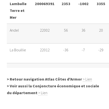
Lamballe
200069391
2353
-1002
3355
Terre et
Mer
Andel
22002
56
36
20
La Bouillie
22012
-36
-7
-29
Bréhand
22015
37
21
16
> Retour navigation Atlas Côtes d'Armor
> Lien
> Voir aussi la Conjoncture économique et sociale
Coëtmieux
22044
97
53
44
du département
> Lien
Éréac
22053
-7
-87
80