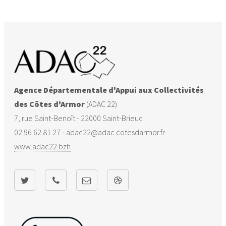
Erquy
22054
64
-418
482
Hénanbihen
22076
165
11
154
Agence Départementale d'Appui aux Collectivités
des Côtes d'Armor
(ADAC 22)
7, rue Saint-Benoît - 22000 Saint-Brieuc
Hénansal
22077
121
6
115
02 96 62 81 27 - adac22@adac.cotesdarmor.fr
www.adac22.bzh
Hénon
22079
68
23
45
Jugon-les-
22084
48
-21
69
Lacs