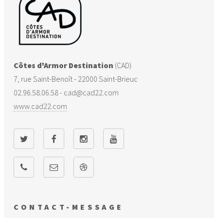
Commune
nouvelle
Lamballe-
22093
663
-357
1020
Armor
Côtes d'Armor Destination
(CAD)
7, rue Saint-Benoît - 22000 Saint-Brieuc
Landéhen
22098
29
32
-3
02.96.58.06.58 - cad@cad22.com
www.cad22.com
Lanrelas
22114
37
-16
53
La Malhoure
22140
32
26
6
CONTACT-MESSAGE
Moncontour
22153
-129
-268
139