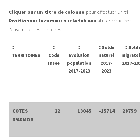
Cliquer sur un titre de colonne
pour effectuer un tri -
Positionner le curseur sur le tableau
afin de visualiser
l'ensemble des territoires
Solde
Sold
TERRITOIRES
Code
Evolution
naturel
migratoi
Insee
population
2017-
2017-20
2017-2023
2023
COTES
22
13045
-15714
28759
D'ARMOR