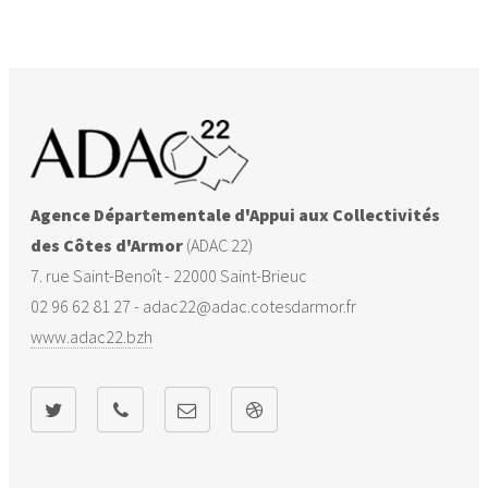
Lanrodec
22116
32
1387
Lanvollon
22121
5
1969
Le Merzer
22150
13
986
Pléguien
22177
15
1443
Agence Départementale d'Appui aux Collectivités
Plélo
22182
43
3344
des Côtes d'Armor
(ADAC 22)
7. rue Saint-Benoît - 22000 Saint-Brieuc
Plerneuf
22188
8
1123
02 96 62 81 27 - adac22@adac.cotesdarmor.fr
www.adac22.bzh
Châtelaudren-
22206
32
3974
Plouagat
Plouha
22222
40
4634