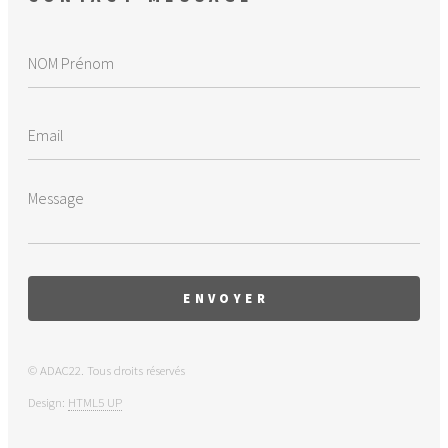
Trégomeur
22356
10
945
Tréguidel
22361
7
630
Tréméven
22370
5
362
Tressignaux
22375
7
670
Trévérec
22378
4
228
© ADAC22. Tous droits réservés
Design:
HTML5 UP