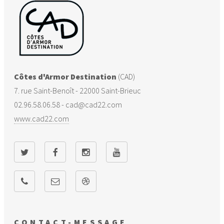
Plouvara
22234
22
1144
Pludual
22236
9
738
Pommerit-le-
22248
33
1809
Vicomte
Côtes d'Armor Destination
(CAD)
7. rue Saint-Benoît - 22000 Saint-Brieuc
Saint-Fiacre
22289
10
210
02.96.58.06.58 - cad@cad22.com
www.cad22.com
Saint-Gilles-les-
22293
9
384
Bois
Saint-Jean-
22304
11
694
Kerdaniel
Saint-Péver
22322
13
397
CONTACT-MESSAGE