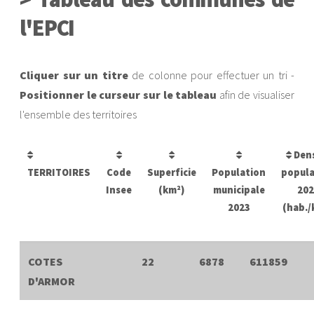
l'EPCI
Cliquer sur un titre
de colonne pour effectuer un tri -
Positionner le curseur sur le tableau
afin de visualiser
l'ensemble des territoires
Dens
TERRITOIRES
Code
Superficie
Population
popula
Insee
(km²)
municipale
202
2023
(hab./
COTES
22
6878
611859
D'ARMOR