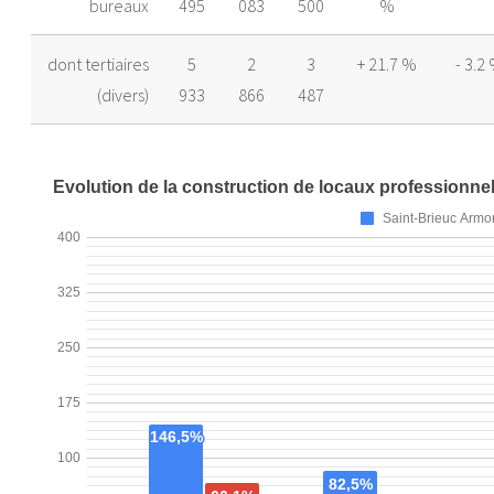
bureaux
495
083
500
%
Saint-Donan
22287
15
dont tertiaires
5
2
3
+ 21.7 %
- 3.2
Saint-Gildas
22291
2
(divers)
933
866
487
Saint-Julien
22307
22
Saint-Quay-
22325
59
Portrieux
Trégueux
22360
139
Trémuson
22372
30
Tréveneuc
22377
11
Le Vieux-Bourg
22386
6