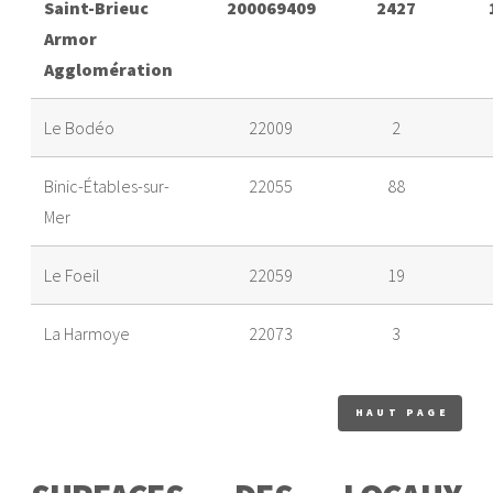
Saint-Brieuc
200069409
2427
Armor
Agglomération
Le Bodéo
22009
2
Binic-Étables-sur-
22055
88
Mer
Le Foeil
22059
19
La Harmoye
22073
3
Hillion
22081
66
HAUT PAGE
Lanfains
22099
10