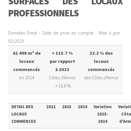
S
URFACES DES LOCAUX
Langueux
22106
141
PROFESSIONNELS
Lantic
22117
23
Données Dreal - Date de prise en compte - Mise à jour :
Le Leslay
22126
1
02/2025
La Méaugon
22144
18
61 408 m² de
+ 115.7 %
22.2 % des
locaux
par rapport
locaux
Plaine-Haute
22170
14
commencés
à 2023
commencés
en 2024
Côtes d'Armor
des Côtes d'Armor
Plaintel
22171
67
: + 18.8 %
Plédran
22176
68
DETAIL DES
2022
2023
2024
Variation
Variat
Plérin
22187
304
LOCAUX
2023-
Côte
COMMENCES
2024
d'Arm
Ploeuc-L'Hermitage
22203
38