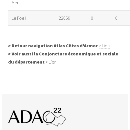
Mer
Le Foeil
22059
0
0
La Harmoye
22073
20
0
> Retour navigation Atlas Côtes d'Armor
> Lien
Hillion
22081
1677
0
> Voir aussi la Conjoncture économique et sociale
du département
> Lien
Lanfains
22099
1181
1120
Langueux
22106
3508
0
Lantic
22117
5429
4844
Le Leslay
22126
1073
1073
La Méaugon
22144
0
0