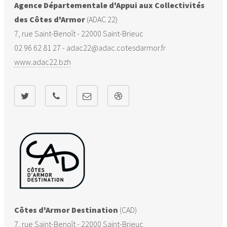
Agence Départementale d'Appui aux Collectivités
des Côtes d'Armor
Plaine-Haute
(ADAC 22)
22170
270
0
7, rue Saint-Benoît - 22000 Saint-Brieuc
Plaintel
22171
3749
647
02 96 62 81 27 - adac22@adac.cotesdarmor.fr
www.adac22.bzh
Plédran
22176
1540
94
Plérin
22187
2567
23
Ploeuc-
22203
318
315
L'Hermitage
Ploufragan
22215
9202
0
Plourhan
22232
95
95
Côtes d'Armor Destination
(CAD)
Pordic
22251
4336
508
7, rue Saint-Benoît - 22000 Saint-Brieuc