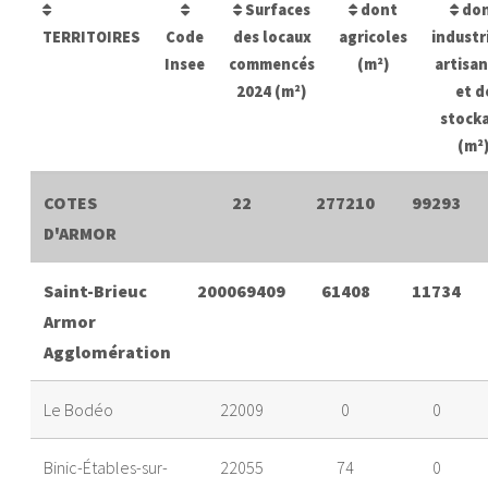
Surfaces
dont
do
TERRITOIRES
Code
des locaux
agricoles
industri
Insee
commencés
(m²)
artisa
2024 (m²)
et d
stock
(m²
COTES
22
277210
99293
D'ARMOR
Saint-Brieuc
200069409
61408
11734
Armor
Agglomération
Le Bodéo
22009
0
0
Binic-Étables-sur-
22055
74
0