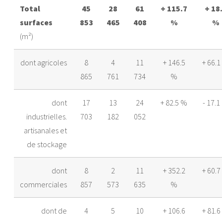
Total
45
28
61
+ 115.7
+ 18
Ploufragan
22215
155
surfaces
853
465
408
%
%
(m²)
Plourhan
22232
28
dont agricoles
8
4
11
+ 146.5
+ 66.
Pordic
22251
98
865
761
734
%
Quintin
22262
30
dont
17
13
24
+ 82.5 %
- 17.1
industrielles.
703
182
052
Saint-Bihy
22276
2
artisanales et
de stockage
Saint-Brandan
22277
30
dont
8
2
11
+ 352.2
+ 60.
Saint-Brieuc
22278
847
commerciales
857
573
635
%
Saint-Carreuc
22281
18
dont de
4
5
10
+ 106.6
+ 81.