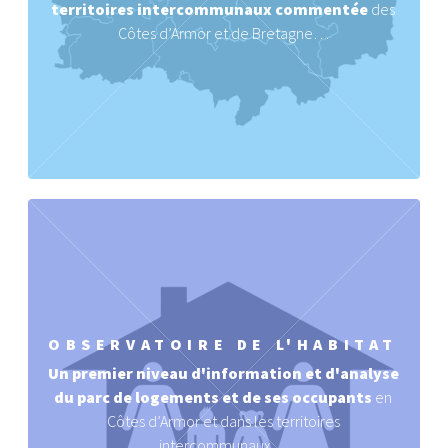
territoires intercommunaux
commentée
des
Côtes d’Armor et de Bretagne…
OBSERVATOIRE DE L'HABITAT
Un premier niveau d'information et d'analyse
du parc de logements et de ses occupants
en
Côtes d’Armor et dans les territoires
intercommunaux…