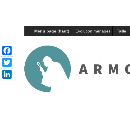
Menu page (haut)
Evolution ménages
Taille
Facebook
ARMO
Twitter
LinkedIn